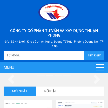
CÔNG TY CỔ PHẦN TƯ VẤN VÀ XÂY DỰNG THUẬN
PHONG
Đ/c: Số 44 LK01, Khu đô thị An Hưng, Đường Tố Hữu, Phường Dương Nội, TP
Hà Nội
Tìm kiếm
MENU
Previous
Next
MỚI NHẤT
NỔI BẬT