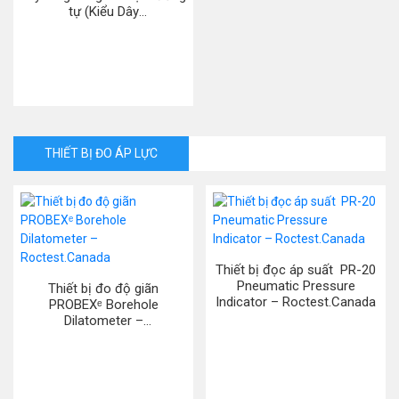
tự (Kiểu Dây
Rung)/Frequency to Analog
Converter (VW) Model
8020-59 ( hãng Geokon.
USA)
THIẾT BỊ ĐO ÁP LỰC
Thiết bị đọc áp suất PR-20
Pneumatic Pressure
Thiết bị đo độ giãn
Indicator – Roctest.Canada
PROBEXᵉ Borehole
Dilatometer –
Roctest.Canada