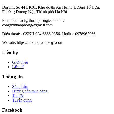
Địa chỉ:
Số 44 LK01, Khu đô thị An Hưng, Đường Tố Hữu,
Phường Dương Nội, Thành phố Hà Nội
Email:
contact@thuanphongtech.com /
congtythuanphong@gmail.com
Điện thoại:
- CSKH 024 6666 0356- Hotline 0978967066
Website:
https://thietbiquantracg7.com
Liên hệ
Giới thiệu
Liên hệ
Thông tin
Sản phẩm
Hướng dẫn mua hàng
Tin tức
Tuyển dụng
Facebook