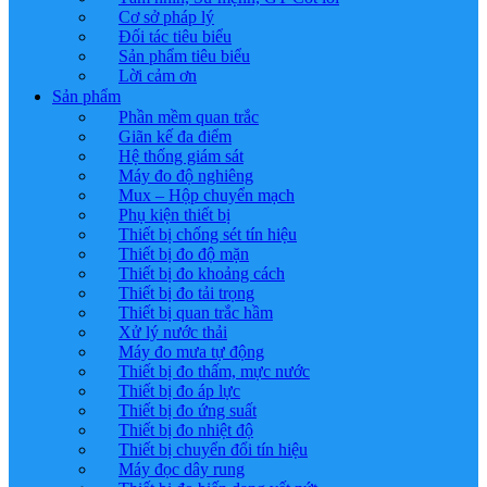
Cơ sở pháp lý
Đối tác tiêu biểu
Sản phẩm tiêu biểu
Lời cảm ơn
Sản phẩm
Phần mềm quan trắc
Giãn kế đa điểm
Hệ thống giám sát
Máy đo độ nghiêng
Mux – Hộp chuyển mạch
Phụ kiện thiết bị
Thiết bị chống sét tín hiệu
Thiết bị đo độ mặn
Thiết bị đo khoảng cách
Thiết bị đo tải trọng
Thiết bị quan trắc hầm
Xử lý nước thải
Máy đo mưa tự động
Thiết bị đo thấm, mực nước
Thiết bị đo áp lực
Thiết bị đo ứng suất
Thiết bị đo nhiệt độ
Thiết bị chuyển đổi tín hiệu
Máy đọc dây rung