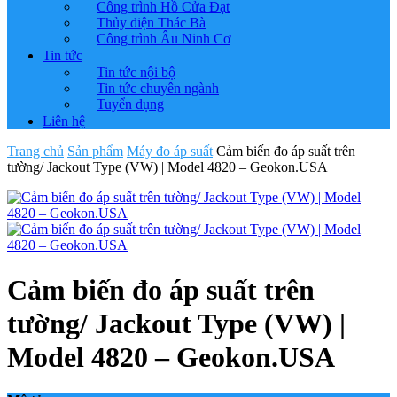
Công trình Hồ Cửa Đạt
Thủy điện Thác Bà
Công trình Âu Ninh Cơ
Tin tức
Tin tức nội bộ
Tin tức chuyên ngành
Tuyển dụng
Liên hệ
Trang chủ
Sản phẩm
Máy đo áp suất
Cảm biến đo áp suất trên
tường/ Jackout Type (VW) | Model 4820 – Geokon.USA
Cảm biến đo áp suất trên
tường/ Jackout Type (VW) |
Model 4820 – Geokon.USA