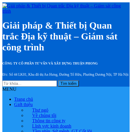
Giải pháp & Thiết bị Quan
trắc Địa kỹ thuật – Giám sát
công trình
CÔNG TY CỔ PHẦN TƯ VẤN VÀ XÂY DỰNG THUẬN PHONG
Đ/c: Số 44 LK01, Khu đô thị An Hưng, Đường Tố Hữu, Phường Dương Nội, TP Hà Nội
Tìm kiếm
MENU
Trang chủ
Giới thiệu
Thư ngỏ
Về chúng tôi
Thông tin công ty
Lĩnh vực kinh doanh
Tầm nhìn, Sứ mệnh, GT Cốt lõi