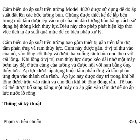
Cảm biến đo áp suất trên tường
Model 4820 được sử dụng để đo áp
suất đất lên các bức tường bùn. Chúng được thiết kế để lắp bên
trong một tấm được ép vào mặt của hố đào tường bùn bằng cách sử
dụng hệ thống kích thủy lực.Điều này cho phép phát hiện kịp thời
việc tích tụ áp suất quá mức để có biện pháp xử lý.
Cảm biến đo áp suất trên tường
bao gồm thiết bị gắn trên tấm đỡ,
tấm phản ứng và ram thủy lực. Cụm này được gắn, ở vị trí thu vào
của nó, vào lồng cốt thép và được hạ xuống rãnh bùn dọc theo với
cái lồng. Khi lồng ở vị trí, ram thủy lực được kéo dài nhờ một máy
bơm tay đặt ở trên cùng của tường và được nối với ram bằng ống
thủy lực. Áp lực được áp dụng buộc tấm phản ứng và tấm phản
ứng dựa vào thành của rãnh. Áp lực này được duy trì trong khi bê
tông được trộn vào rãnh và cho đến khi bê tông đóng rắn. Tế bào
có thể được bổ sung bằng một máy đo áp gắn vào tấm đỡ để đo áp
lực nước lỗ rỗng.
Thông số kỹ thuật
Phạm vi tiêu chuẩn
350, 