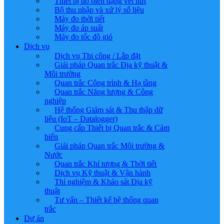
Thiết bị đo biến dạng vết nứt
Bộ thu nhập và xử lý số liệu
Máy đo thời tiết
Máy đo áp suất
Máy đo tốc độ gió
Dịch vụ
Dịch vụ Thi công / Lắp đặt
Giải pháp Quan trắc Địa kỹ thuật &
Môi trường
Quan trắc Công trình & Hạ tầng
Quan trắc Năng lượng & Công
nghiệp
Hệ thống Giám sát & Thu thập dữ
liệu (IoT – Datalogger)
Cung cấp Thiết bị Quan trắc & Cảm
biến
Giải pháp Quan trắc Môi trường &
Nước
Quan trắc Khí tượng & Thời tiết
Dịch vụ Kỹ thuật & Vận hành
Thí nghiệm & Khảo sát Địa kỹ
thuật
Tư vấn – Thiết kế hệ thống quan
trắc
Dự án