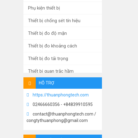
Phụ kiện thiết bị
Thiết bị chống sét tín hiệu
Thiết bị đo độ mặn
Thiết bị đo khoảng cách
Thiết bị đo tải trọng
Thiết bị quan trắc hầm
HỖ TRỢ
Xử lý nước thải
https://thuanphongtech.com
Máy đo mưa tự động
02466660356 - +84839910595
Thiết bị đo thấm, mực nước
contact@thuanphongtech.com /
congtythuanphong@gmail.com
Thiết bị đo áp lực
Thiết bị đo ứng suất