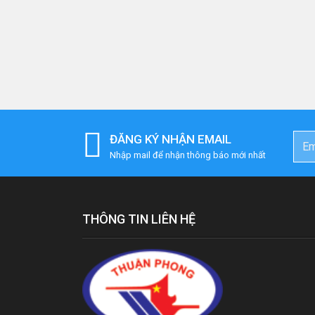
ĐĂNG KÝ NHẬN EMAIL
Nhập mail để nhận thông báo mới nhất
THÔNG TIN LIÊN HỆ