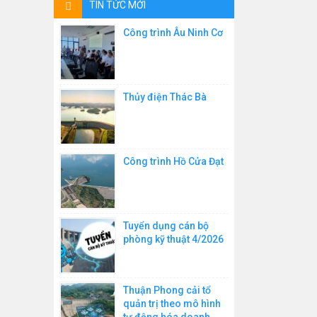
TIN TỨC MỚI
Thiết bị đo nhiệt độ
Công trình Âu Ninh Cơ
Thiết bị chuyển đổi tín hiệu
Máy đọc dây rung
Thủy điện Thác Bà
Thiết bị đo biến dạng vết nứt
Bộ thu nhập và xử lý số liệu
Công trình Hồ Cửa Đạt
Máy đo thời tiết
Máy đo áp suất
Máy đo tốc độ gió
Tuyển dụng cán bộ
phòng kỹ thuật 4/2026
Thuận Phong cải tổ
quản trị theo mô hình