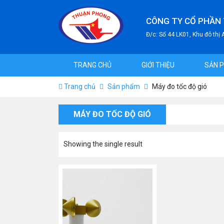
CÔNG TY CỔ PHẦN
Đ/c: Số 44 LK01, Khu đô thị
TRANG CHỦ
GIỚI THIỆU
SẢN 
Trang chủ
Sản phẩm
Máy đo tốc độ gió
MÁY ĐO TỐC ĐỘ GIÓ
Showing the single result