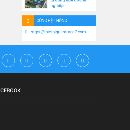
tự động hóa doanh
nghiệp
CÙNG HỆ THỐNG
https://thietbiquantracg7.com
ACEBOOK