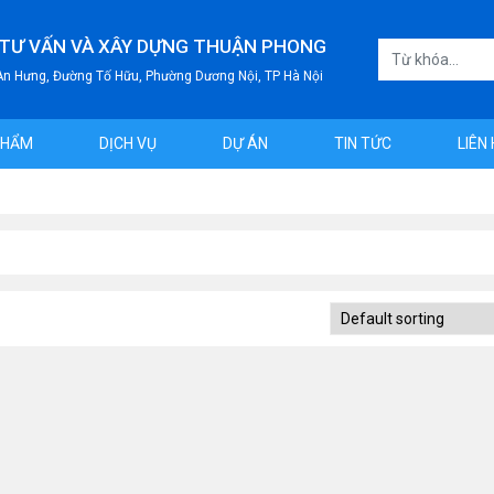
 TƯ VẤN VÀ XÂY DỰNG THUẬN PHONG
 An Hưng, Đường Tố Hữu, Phường Dương Nội, TP Hà Nội
PHẨM
DỊCH VỤ
DỰ ÁN
TIN TỨC
LIÊN