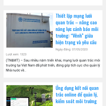
Thiết lập mạng lưới
quan trắc – nâng cao
năng lực cảnh báo môi
trường: “Vênh” giữa
hiện trạng và yêu cầu
Ngày đăng: 07/05/2020
Lượt xem: 1323
(TN&MT) – Sau nhiều năm triển khai, mạng lưới quan trắc môi
trường tại Việt Nam đã phát triển, đóng góp tích cực cho quản lý
Nhà nước về...
Ứng dụng kết nối quan
trắc online để quản lý,
kiểm soát môi trường