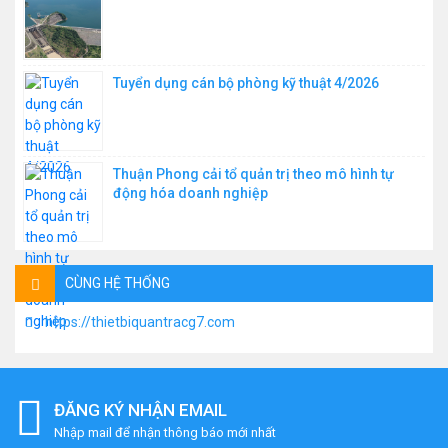
Tuyển dụng cán bộ phòng kỹ thuật 4/2026
Thuận Phong cải tổ quản trị theo mô hình tự
động hóa doanh nghiệp
CÙNG HỆ THỐNG
https://thietbiquantracg7.com
ĐĂNG KÝ NHẬN EMAIL
Nhập mail để nhận thông báo mới nhất