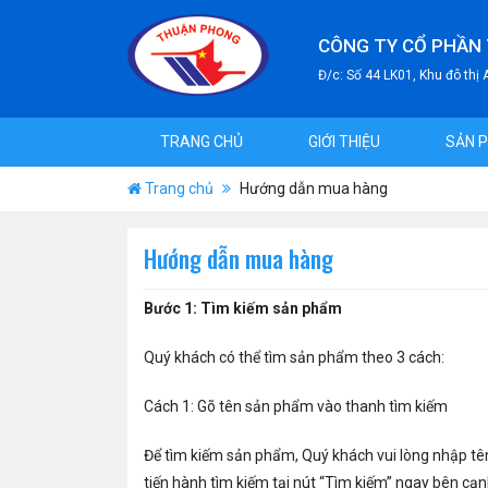
CÔNG TY CỔ PHẦN
Đ/c: Số 44 LK01, Khu đô thị
TRANG CHỦ
GIỚI THIỆU
SẢN 
Trang chủ
Hướng dẫn mua hàng
Hướng dẫn mua hàng
Bước 1: Tìm kiếm sản phẩm
Quý khách có thể tìm sản phẩm theo 3 cách:
Cách 1: Gõ tên sản phẩm vào thanh tìm kiếm
Để tìm kiếm sản phẩm, Quý khách vui lòng nhập tê
tiến hành tìm kiếm tại nút “Tìm kiếm” ngay bên cạn