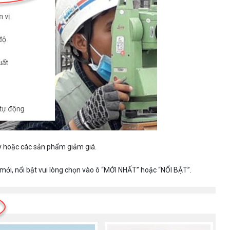
y hoặc các sản phẩm giảm giá.
ới, nổi bật vui lòng chọn vào ô “MỚI NHẤT” hoặc “NỔI BẬT”.