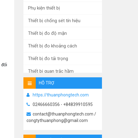
Phụ kiện thiết bị
Thiết bị chống sét tín hiệu
Thiết bị đo độ mặn
Thiết bị đo khoảng cách
Thiết bị đo tải trọng
 đối
Thiết bị quan trắc hầm
HỖ TRỢ
Xử lý nước thải
https://thuanphongtech.com
Máy đo mưa tự động
02466660356 - +84839910595
Thiết bị đo thấm, mực nước
contact@thuanphongtech.com /
congtythuanphong@gmail.com
Thiết bị đo áp lực
Thiết bị đo ứng suất