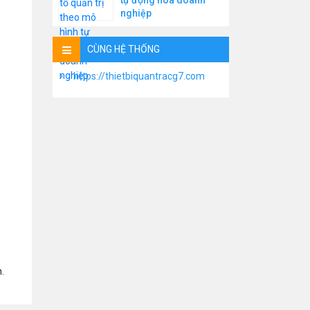
tự động hóa doanh
nghiệp
CÙNG HỆ THỐNG
https://thietbiquantracg7.com
.