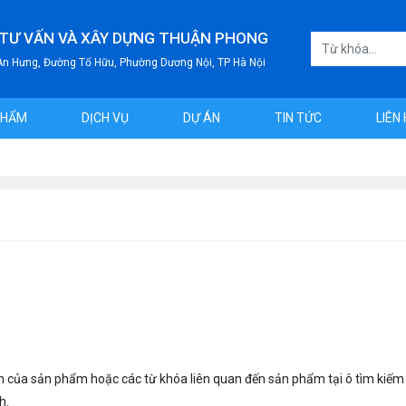
 TƯ VẤN VÀ XÂY DỰNG THUẬN PHONG
 An Hưng, Đường Tố Hữu, Phường Dương Nội, TP Hà Nội
PHẨM
DỊCH VỤ
DỰ ÁN
TIN TỨC
LIÊN
n của sản phẩm hoặc các từ khóa liên quan đến sản phẩm tại ô tìm kiếm
h.