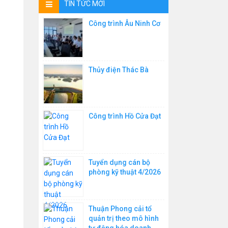
TIN TỨC MỚI
Thiết bị đo nhiệt độ
Công trình Âu Ninh Cơ
Thiết bị chuyển đổi tín hiệu
Máy đọc dây rung
Thủy điện Thác Bà
Thiết bị đo biến dạng vết nứt
Bộ thu nhập và xử lý số liệu
Công trình Hồ Cửa Đạt
Máy đo thời tiết
Máy đo áp suất
Máy đo tốc độ gió
Tuyển dụng cán bộ
phòng kỹ thuật 4/2026
Thuận Phong cải tổ
quản trị theo mô hình