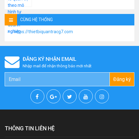
CÙNG HỆ THỐNG
https://thietbiquantracg7.com
ĐĂNG KÝ NHẬN EMAIL
Nhập mail để nhận thông báo mới nhất
Đăng ký
THÔNG TIN LIÊN HỆ