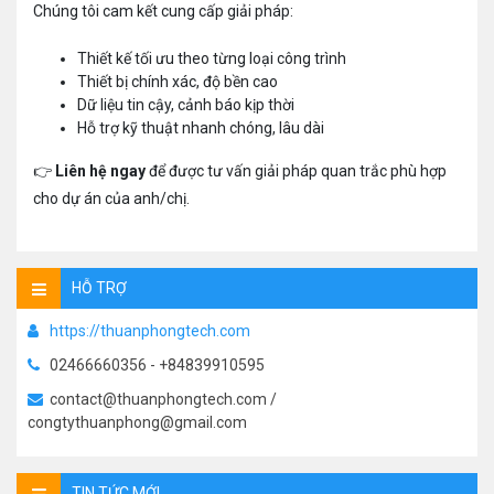
Chúng tôi cam kết cung cấp giải pháp:
Thiết kế tối ưu theo từng loại công trình
Thiết bị chính xác, độ bền cao
Dữ liệu tin cậy, cảnh báo kịp thời
Hỗ trợ kỹ thuật nhanh chóng, lâu dài
👉
Liên hệ ngay
để được tư vấn giải pháp quan trắc phù hợp
cho dự án của anh/chị.
HỖ TRỢ
https://thuanphongtech.com
02466660356 - +84839910595
contact@thuanphongtech.com /
congtythuanphong@gmail.com
TIN TỨC MỚI