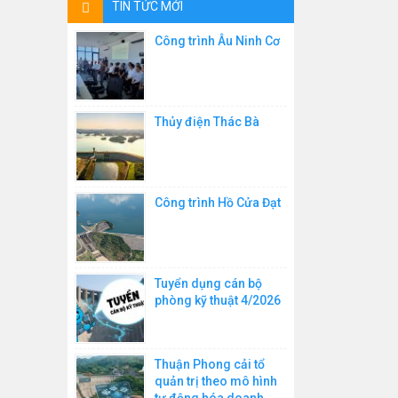
TIN TỨC MỚI
Thiết bị đo nhiệt độ
Công trình Âu Ninh Cơ
Thiết bị chuyển đổi tín hiệu
Máy đọc dây rung
Thủy điện Thác Bà
Thiết bị đo biến dạng vết nứt
Bộ thu nhập và xử lý số liệu
Công trình Hồ Cửa Đạt
Máy đo thời tiết
Máy đo áp suất
Máy đo tốc độ gió
Tuyển dụng cán bộ
phòng kỹ thuật 4/2026
Thuận Phong cải tổ
quản trị theo mô hình