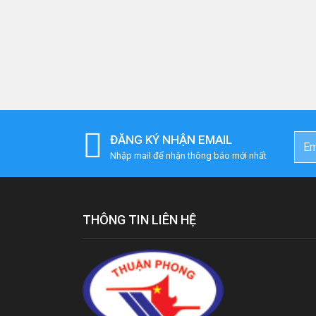
ĐĂNG KÝ NHẬN EMAIL
Nhập mail để nhận thông báo mới nhất
THÔNG TIN LIÊN HỆ