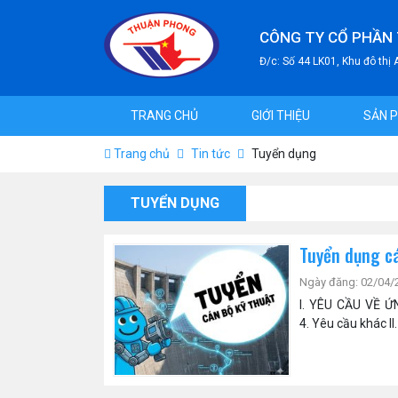
CÔNG TY CỔ PHẦN
Đ/c: Số 44 LK01, Khu đô thị
TRANG CHỦ
GIỚI THIỆU
SẢN 
Trang chủ
Tin tức
Tuyển dụng
TUYỂN DỤNG
Tuyển dụng c
Ngày đăng: 02/04/
I. YÊU CẦU VỀ Ứ
4. Yêu cầu khác I