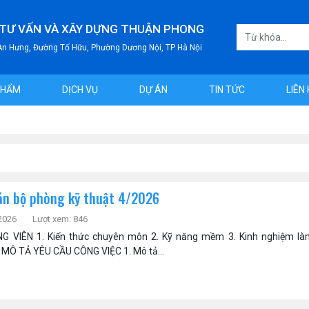
 TƯ VẤN VÀ XÂY DỰNG THUẬN PHONG
 An Hưng, Đường Tố Hữu, Phường Dương Nội, TP Hà Nội
PHẨM
DỊCH VỤ
DỰ ÁN
TIN TỨC
LIÊN
án bộ phòng kỹ thuật 4/2026
2026
Lượt xem: 846
NG VIÊN 1. Kiến thức chuyên môn 2. Kỹ năng mềm 3. Kinh nghiệm là
I. MÔ TẢ YÊU CẦU CÔNG VIỆC 1. Mô tả...