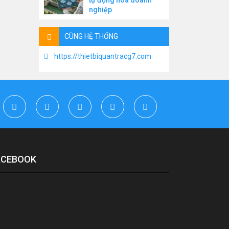
tự động hóa doanh
nghiệp
CÙNG HỆ THỐNG
https://thietbiquantracg7.com
ACEBOOK