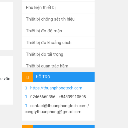
Phụ kiện thiết bị
Thiết bị chống sét tín hiệu
Thiết bị đo độ mặn
Thiết bị đo khoảng cách
Thiết bị đo tải trọng
Thiết bị quan trắc hầm
HỖ TRỢ
Xử lý nước thải
 Tư vấn
https://thuanphongtech.com
Máy đo mưa tự động
02466660356 - +84839910595
Thiết bị đo thấm, mực nước
contact@thuanphongtech.com /
congtythuanphong@gmail.com
Thiết bị đo áp lực
Thiết bị đo ứng suất