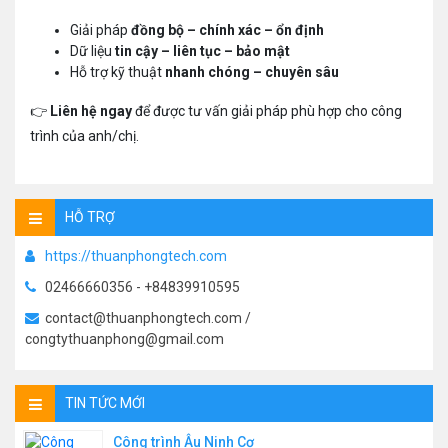
Giải pháp
đồng bộ – chính xác – ổn định
Dữ liệu
tin cậy – liên tục – bảo mật
Hỗ trợ kỹ thuật
nhanh chóng – chuyên sâu
👉
Liên hệ ngay
để được tư vấn giải pháp phù hợp cho công
trình của anh/chị.
HỖ TRỢ
https://thuanphongtech.com
02466660356 - +84839910595
contact@thuanphongtech.com /
congtythuanphong@gmail.com
TIN TỨC MỚI
Công trình Âu Ninh Cơ