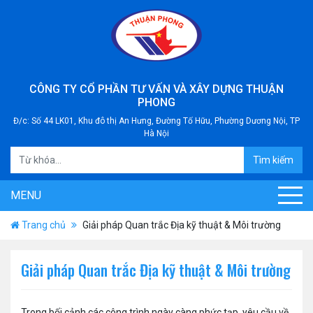
CÔNG TY CỔ PHẦN TƯ VẤN VÀ XÂY DỰNG THUẬN
PHONG
Đ/c: Số 44 LK01, Khu đô thị An Hưng, Đường Tố Hữu, Phường Dương Nội, TP
Hà Nội
Tìm kiếm
MENU
Trang chủ
Giải pháp Quan trắc Địa kỹ thuật & Môi trường
Giải pháp Quan trắc Địa kỹ thuật & Môi trường
Trong bối cảnh các công trình ngày càng phức tạp, yêu cầu về