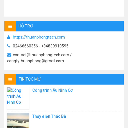
HỖ TRỢ
https://thuanphongtech.com
02466660356 - +84839910595
contact@thuanphongtech.com /
congtythuanphong@gmail.com
TIN TỨC MỚI
Công trình Âu Ninh Cơ
Thủy điện Thác Bà