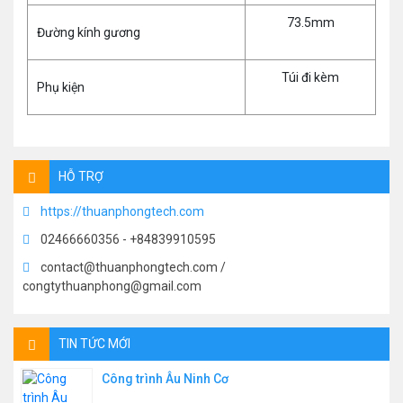
73.5mm
Đường kính gương
Túi đi kèm
Phụ kiện
HỖ TRỢ
https://thuanphongtech.com
02466660356 - +84839910595
contact@thuanphongtech.com /
congtythuanphong@gmail.com
TIN TỨC MỚI
Công trình Âu Ninh Cơ