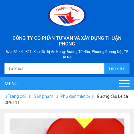
CÔNG TY CỔ PHẦN TƯ VẤN VÀ XÂY DỰNG THUẬN
PHONG
Đ/c: Số 44 LK01, Khu đô thị An Hưng, Đường Tố Hữu, Phường Dương Nội, TP
Hà Nội
Tìm kiếm
MENU
Trang chủ
Sản phẩm
Phụ kiện thiết bị
Gương cầu Leica
GPR111