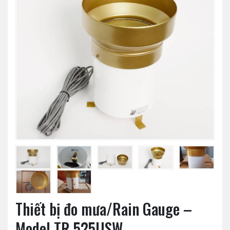
Thiết bị đo mưa/Rain Gauge –
Model TR 525USW