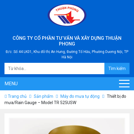
CÔNG TY CỔ PHẦN TƯ VẤN VÀ XÂY DỰNG THUẬN
PHONG
Đ/c: Số 44 LK01, Khu đô thị An Hưng, Đường Tố Hữu, Phường Dương Nội, TP
Hà Nội
Tìm kiếm
MENU
Trang chủ
Sản phẩm
Máy đo mưa tự động
Thiết bị đo
mưa/Rain Gauge – Model TR 525USW