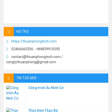
HỖ TRỢ
https://thuanphongtech.com
02466660356 - +84839910595
contact@thuanphongtech.com /
congtythuanphong@gmail.com
TIN TỨC MỚI
Công trình Âu Ninh Cơ
Thủy điện Thác Bà