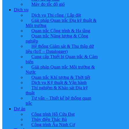
Máy đo tốc độ gió
Dịch vụ
Dịch vụ Thi công / Lắp đặt
Giải pháp Quan trắc Địa kỹ thuật &
Môi trường
Quan trắc Công trình & Hạ tầng
Quan trắc Năng lượng & Công
nghiệp
Hệ thống Giám sát & Thu thập dữ
liệu (IoT – Datalogger)
Cung cấp Thiết bị Quan trắc & Cảm
biến
Giải pháp Quan trắc Môi trường &
Nước
Quan trắc Khí tượng & Thời tiết
Dịch vụ Kỹ thuật & Vận hành
Thí nghiệm & Khảo sát Địa kỹ
thuật
Tư vấn – Thiết kế hệ thống quan
trắc
Dự án
Công trình Hồ Cửa Đạt
Thủy điện Thác Bà
Công trình Âu Ninh Cơ