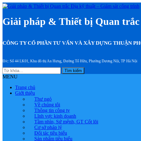
Giải pháp & Thiết bị Quan trắc 
CÔNG TY CỔ PHẦN TƯ VẤN VÀ XÂY DỰNG THUẬN P
Đ/c: Số 44 LK01, Khu đô thị An Hưng, Đường Tố Hữu, Phường Dương Nội, TP Hà Nội
Tìm kiếm
MENU
Trang chủ
Giới thiệu
Thư ngỏ
Về chúng tôi
Thông tin công ty
Lĩnh vực kinh doanh
Tầm nhìn, Sứ mệnh, GT Cốt lõi
Cơ sở pháp lý
Đối tác tiêu biểu
Sản phẩm tiêu biểu