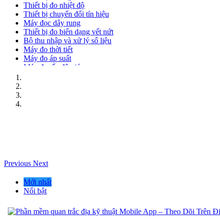
Thiết bị đo nhiệt độ
Thiết bị chuyển đổi tín hiệu
Máy đọc dây rung
Thiết bị đo biến dạng vết nứt
Bộ thu nhập và xử lý số liệu
Máy đo thời tiết
Máy đo áp suất
Máy đo tốc độ gió
Previous
Next
Mới nhất
Nổi bật