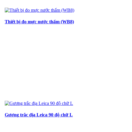
Thiết bị đo mực nước thấm (WB8)
Gương trắc địa Leica 90 độ chữ L