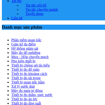
Tin tức
Tin tức nội bộ
Tin tức chuyên ngành
Tuyển dụng
Liên hệ
Danh mục sản phẩm
Phần mềm quan trắc
Giãn kế đa điểm
Hệ thống giám sát
Máy đo độ nghiêng
Mux - Hộp chuyển mạch
Phụ kiện thiết bị
Thiết bị chống sét tín hiệu
Thiết bị đo độ mặn
Thiết bị đo khoảng cách
Thiết bị đo tải trọng
Thiết bị quan trắc hầm
Xử lý nước thải
Máy đo mưa tự động
Thiết bị đo thấm, mực nước
Thiết bị đo áp lực
Thiết bị đo ứng suất