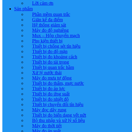
Lời cảm ơn
Sản phẩm
Phần mềm quan trắc
Giãn kế đa điểm
Hệ thống giám sát
Máy đo độ nghiêng
Mux – Hộp chuyển mạch
Phụ kiện thiết bị
Thiết bị chống sét tín hiệu
Thiết bị đo độ mặn
Thiết bị đo khoảng cách
Thiết bị đo tải trọng
Thiết bị quan trắc hầm
Xử lý nước thải
Máy đo mưa tự động
Thiết bị đo thấm, mực nước
Thiết bị đo áp lực
Thiết bị đo ứng suất
Thiết bị đo nhiệt độ
Thiết bị chuyển đổi tín hiệu
Máy đọc dây rung
Thiết bị đo biến dạng vết nứt
Bộ thu nhập và xử lý số liệu
Máy đo thời tiết
Máy đo áp suất