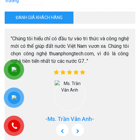
ĐANH GIÁ KHÁCH HÀNG
h.com
"Chúng tôi hiểu chỉ có đầu tư vào tri thức và công nghệ
"Tôi
m sát
mới có thể giúp đất nước Việt Nam vươn xa. Chúng tôi
lắp 
chọn công nghệ thuanphongtech.com, vì đó là công
chất 
nghệ tiên tiến nhất từ các nước G7..."
-Ms. Trần Vân Anh-