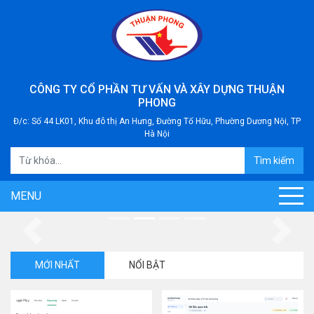
CÔNG TY CỔ PHẦN TƯ VẤN VÀ XÂY DỰNG THUẬN
PHONG
Đ/c: Số 44 LK01, Khu đô thị An Hưng, Đường Tố Hữu, Phường Dương Nội, TP
Hà Nội
Tìm kiếm
MENU
Previous
Next
MỚI NHẤT
NỔI BẬT