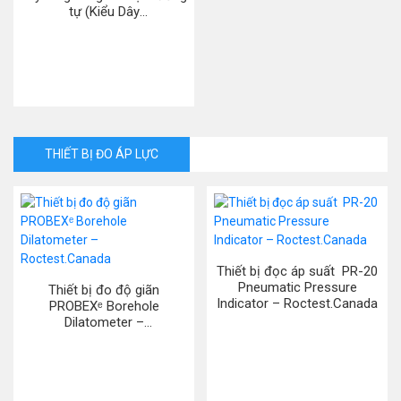
tự (Kiểu Dây
Rung)/Frequency to Analog
Converter (VW) Model
8020-59 ( hãng Geokon.
USA)
THIẾT BỊ ĐO ÁP LỰC
Thiết bị đọc áp suất PR-20
Pneumatic Pressure
Thiết bị đo độ giãn
Indicator – Roctest.Canada
PROBEXᵉ Borehole
Dilatometer –
Roctest.Canada