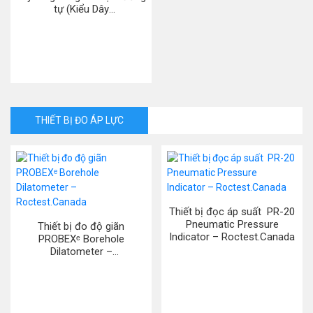
tự (Kiểu Dây
Rung)/Frequency to Analog
Converter (VW) Model
8020-59 ( hãng Geokon.
USA)
THIẾT BỊ ĐO ÁP LỰC
Thiết bị đọc áp suất PR-20
Pneumatic Pressure
Thiết bị đo độ giãn
Indicator – Roctest.Canada
PROBEXᵉ Borehole
Dilatometer –
Roctest.Canada