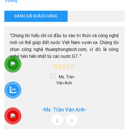
ĐANH GIÁ KHÁCH HÀNG
h.com
"Chúng tôi hiểu chỉ có đầu tư vào tri thức và công nghệ
"Tôi
m sát
mới có thể giúp đất nước Việt Nam vươn xa. Chúng tôi
lắp 
chọn công nghệ thuanphongtech.com, vì đó là công
chất 
nghệ tiên tiến nhất từ các nước G7..."
-Ms. Trần Vân Anh-