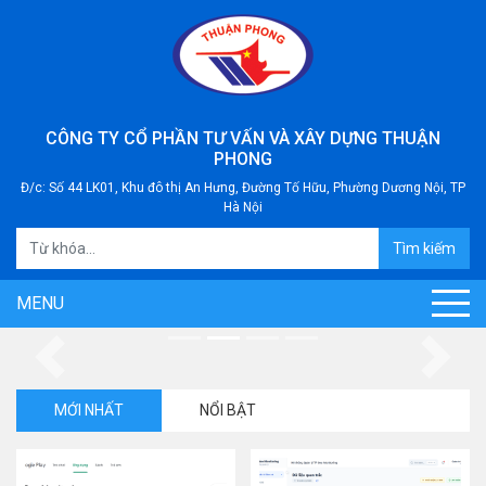
CÔNG TY CỔ PHẦN TƯ VẤN VÀ XÂY DỰNG THUẬN
PHONG
Đ/c: Số 44 LK01, Khu đô thị An Hưng, Đường Tố Hữu, Phường Dương Nội, TP
Hà Nội
Tìm kiếm
MENU
Previous
Next
MỚI NHẤT
NỔI BẬT