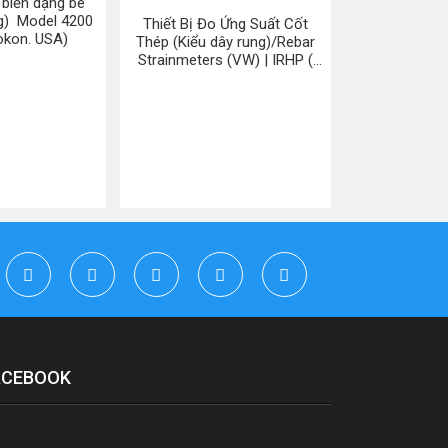
 biến dạng bê
ng) Model 4200
Thiết Bị Đo Ứng Suất Cốt
okon. USA)
Thép (Kiểu dây rung)/Rebar
Strainmeters (VW) | IRHP (
hãng Roctest. Canada)
ACEBOOK