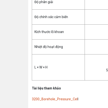
Độ phân giải
Độ chính xác cảm biến
Kích thước lỗ khoan
Nhiệt độ hoạt động
L × W × H
5
Tài liệu tham khảo
3200_Borehole_Pressure_Cel
l