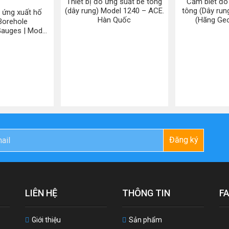
Thiết bị đo ứng suất bê tông
Cảm biết đo
(dây rung) Model 1240 – ACE.
tông (Dây ru
 ứng xuất hố
Hàn Quốc
(Hãng Ge
Borehole
auges | Model
eokon.USA
Đăng ký
LIÊN HỆ
THÔNG TIN
F
Giới thiệu
Sản phẩm