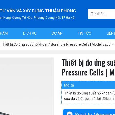
 TƯ VẤN VÀ XÂY DỰNG THUẬN PHONG
 An Hưng, Đường Tố Hữu, Phường Dương Nội, TP Hà Nội
PHẨM
DỊCH VỤ
DỰ ÁN
TIN TỨC
LIÊN
Thiết bị đo ứng suất hố khoan/ Borehole Pressure Cells | Model 3200 
Thiết bị đo ứng s
Pressure Cells |
Mô tả
Thiết bị đo ứng suất hố khoan 
của đá và được thiết kế để bơm