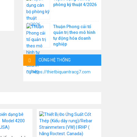
phòng kỹ thuật 4/2026
Thuận Phong cải tổ
quản trị theo mô hình
tự động hóa doanh
nghiệp
CÙNG HỆ THỐNG
https://thietbiquantracg7.com