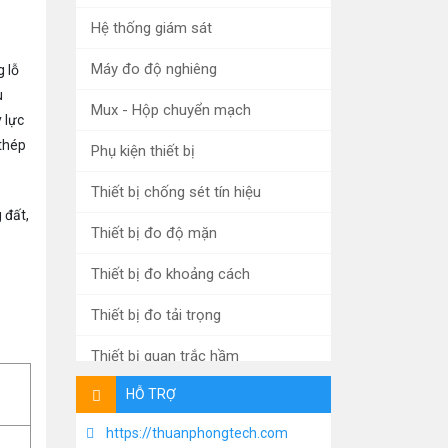
Hệ thống giám sát
Máy đo độ nghiêng
 lỗ
u
Mux - Hộp chuyển mạch
 lực
 thép
Phụ kiện thiết bị
Thiết bị chống sét tín hiệu
 đất,
Thiết bị đo độ mặn
Thiết bị đo khoảng cách
Thiết bị đo tải trọng
Thiết bị quan trắc hầm
HỖ TRỢ
Xử lý nước thải
https://thuanphongtech.com
Máy đo mưa tự động