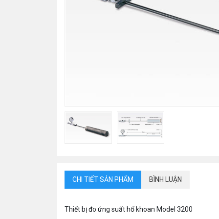
CHI TIẾT SẢN PHẨM
BÌNH LUẬN
Thiết bị đo ứng suất hố khoan Model 3200