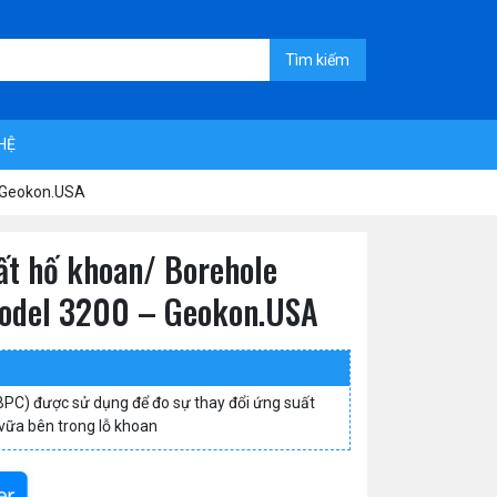
Tìm kiếm
 HỆ
– Geokon.USA
uất hố khoan/ Borehole
 Model 3200 – Geokon.USA
(BPC) được sử dụng để đo sự thay đổi ứng suất
 vữa bên trong lỗ khoan