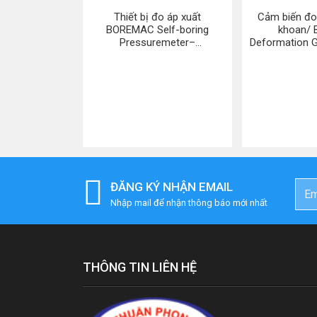
Thiết bị đo áp xuất
Cảm biến đo
BOREMAC Self-boring
khoan/ 
Pressuremeter–
Deformation G
Roctest.Canada
5000 – G
ĐĂNG KÝ NHẬN EMAIL
Nhập mail để nhận thông báo mới nhất
THÔNG TIN LIÊN HỆ