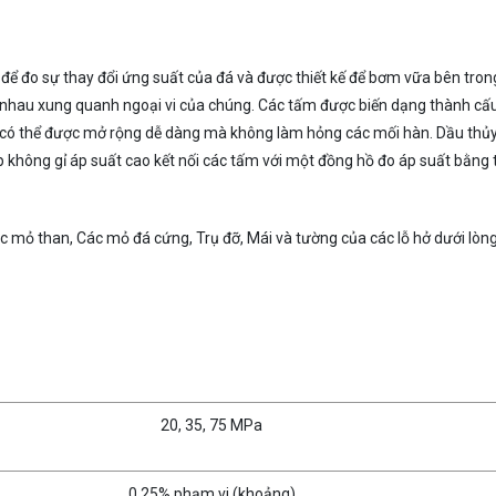
để đo sự thay đổi ứng suất của đá và được thiết kế để bơm vữa bên trong
i nhau xung quanh ngoại vi của chúng. Các tấm được biến dạng thành cấ
g có thể được mở rộng dễ dàng mà không làm hỏng các mối hàn. Dầu thủy
 không gỉ áp suất cao kết nối các tấm với một đồng hồ đo áp suất bằng
c mỏ than, Các mỏ đá cứng, Trụ đỡ, Mái và tường của các lỗ hở dưới lòng
20, 35, 75 MPa
0,25% phạm vi (khoảng)