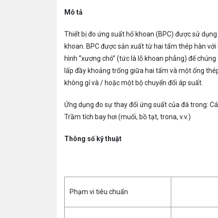
Mô tả
Thiết bị đo ứng suất hố khoan (BPC) được sử dụng 
khoan. BPC được sản xuất từ ​​hai tấm thép hàn vớ
hình “xương chó” (tức là lỗ khoan phẳng) để chún
lấp đầy khoảng trống giữa hai tấm và một ống thép
không gỉ và / hoặc một bộ chuyển đổi áp suất.
Ứng dụng đo sự thay đổi ứng suất của đá trong: Cá
Trầm tích bay hơi (muối, bồ tạt, trona, v.v.)
Thông số kỹ thuật
Phạm vi tiêu chuẩn