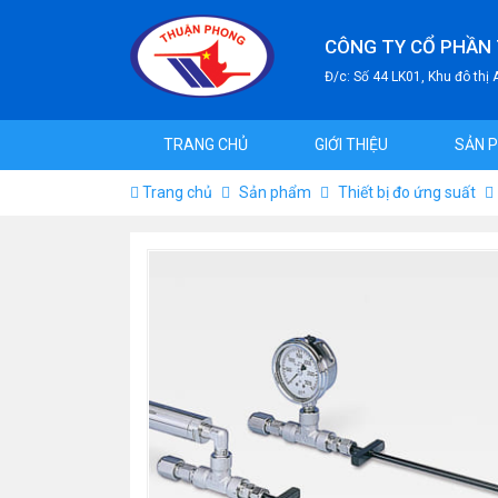
CÔNG TY CỔ PHẦN
Đ/c: Số 44 LK01, Khu đô thị
TRANG CHỦ
GIỚI THIỆU
SẢN 
Trang chủ
Sản phẩm
Thiết bị đo ứng suất