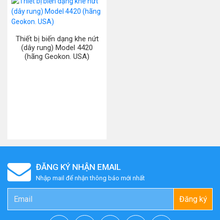
Thiết bị biến dạng khe nứt
(dây rung) Model 4420
(hãng Geokon. USA)
ĐĂNG KÝ NHẬN EMAIL
Nhập mail để nhận thông báo mới nhất
Đăng ký