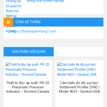
động hóa doanh nghiệp
CÙNG HỆ THỐNG
https://thietbiquantracg7.com
SẢN PHẨM LIÊN QUAN
Thiết bị đọc áp suất PR-20
Cảm biến đo độ sụt lún/
Pneumatic Pressure
Settlement Profiler (VW) |
Indicator – Roctest.Canada
Model 4651– Geokon.USA